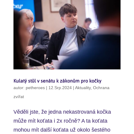
Kulatý stůl v senátu k zákonům pro kočky
autor:
petheroes
|
12.Srp.2024
|
Aktuality
,
Ochrana
zvířat
Věděli jste, že jedna nekastrovaná kočka
může mít koťata i 2x ročně? A ta koťata
mohou mít další koťata už okolo šestého