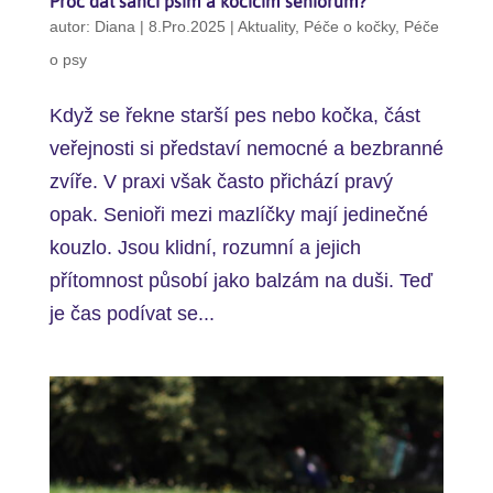
Proč dát šanci psím a kočičím seniorům?
autor:
Diana
|
8.Pro.2025
|
Aktuality
,
Péče o kočky
,
Péče
o psy
Když se řekne starší pes nebo kočka, část
veřejnosti si představí nemocné a bezbranné
zvíře. V praxi však často přichází pravý
opak. Senioři mezi mazlíčky mají jedinečné
kouzlo. Jsou klidní, rozumní a jejich
přítomnost působí jako balzám na duši. Teď
je čas podívat se...