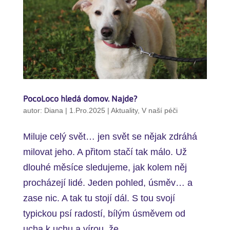
PocoLoco hledá domov. Najde?
autor:
Diana
|
1.Pro.2025
|
Aktuality
,
V naší péči
Miluje celý svět… jen svět se nějak zdráhá
milovat jeho. A přitom stačí tak málo. Už
dlouhé měsíce sledujeme, jak kolem něj
procházejí lidé. Jeden pohled, úsměv… a
zase nic. A tak tu stojí dál. S tou svojí
typickou psí radostí, bílým úsměvem od
ucha k uchu a vírou, že...