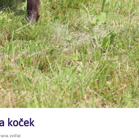
 a koček
ana zvířat