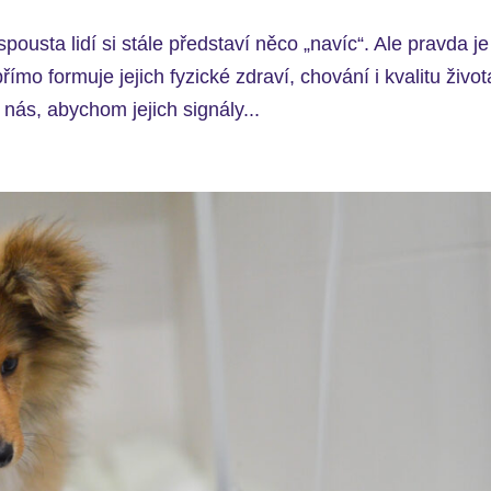
pousta lidí si stále představí něco „navíc“. Ale pravda je
mo formuje jejich fyzické zdraví, chování i kvalitu život
 nás, abychom jejich signály...