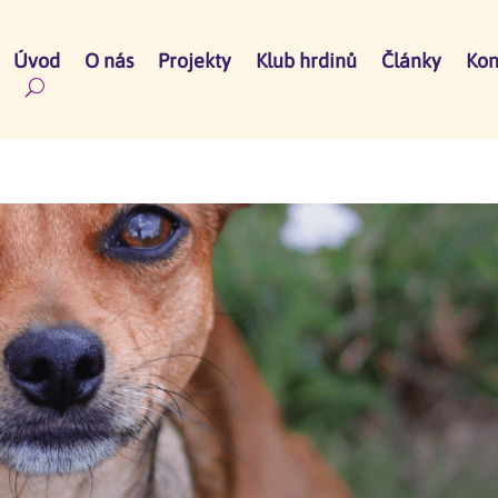
Úvod
O nás
Projekty
Klub hrdinů
Články
Kon