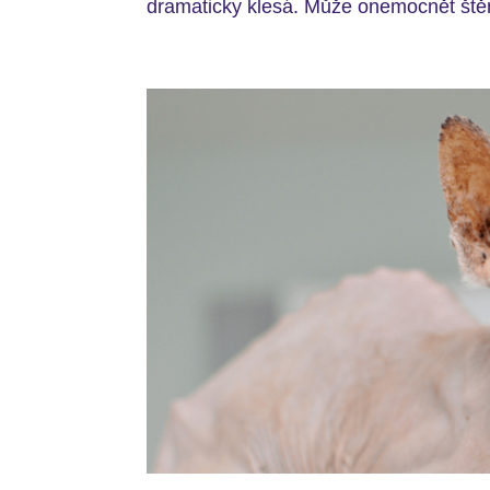
dramaticky klesá. Může onemocnět štěn