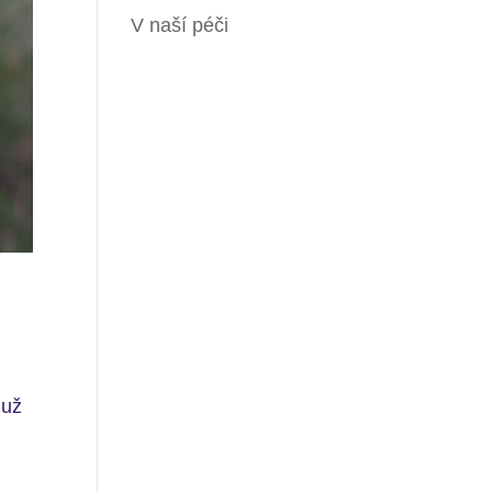
V naší péči
 už